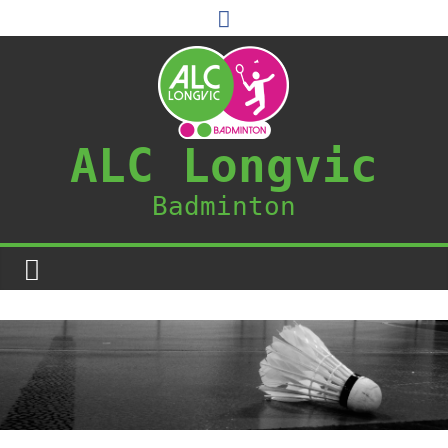
ALC Longvic
Badminton